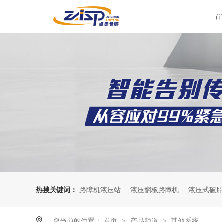
首
热搜关键词：
路障机液压站
液压翻板路障机
液压式破
您当前的位置：
首页
产品频道
其他系统
>
>