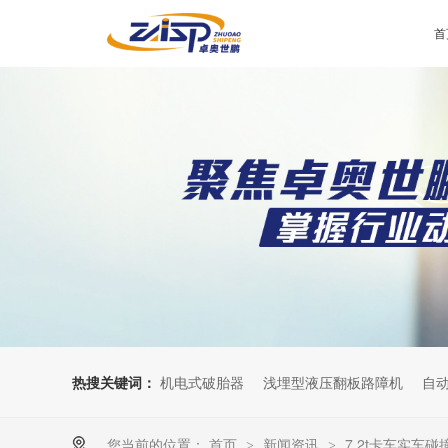
首
热搜关键词：
机电式破胎器
浅埋型液压翻板路障机
自
您当前的位置：
首页
新闻资讯
7.2t卡车实车
>
>